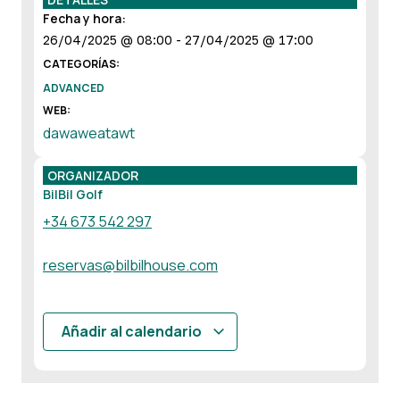
Fecha y hora:
26/04/2025
@
08:00
-
27/04/2025
@
17:00
CATEGORÍAS:
ADVANCED
WEB:
dawaweatawt
ORGANIZADOR
BilBil Golf
+34 673 542 297
reservas@bilbilhouse.com
Añadir al calendario